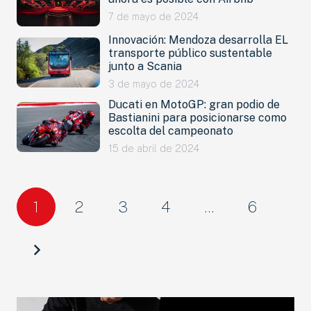
7 de mayo de 2024
Innovación: Mendoza desarrolla EL
transporte público sustentable
junto a Scania
3 de mayo de 2024
Ducati en MotoGP: gran podio de
Bastianini para posicionarse como
escolta del campeonato
15 de abril de 2024
NOVEDADES
LANZAMIENTOS
1
2
3
4
…
6
INDUSTRIAS
MOTOS
CAMIONES