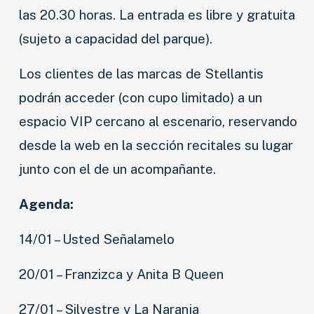
AGRO
las 20.30 horas. La entrada es libre y gratuita
COMPETICIÓN
(sujeto a capacidad del parque).
SERVICIOS
Los clientes de las marcas de Stellantis
podrán acceder (con cupo limitado) a un
SEGURIDAD VIAL
espacio VIP cercano al escenario, reservando
RESP. SOCIAL
desde la web en la sección recitales su lugar
CLASIFICADOS
junto con el de un acompañante.
Agenda:
14/01 – Usted Señalamelo
20/01 – Franzizca y Anita B Queen
27/01 – Silvestre y La Naranja