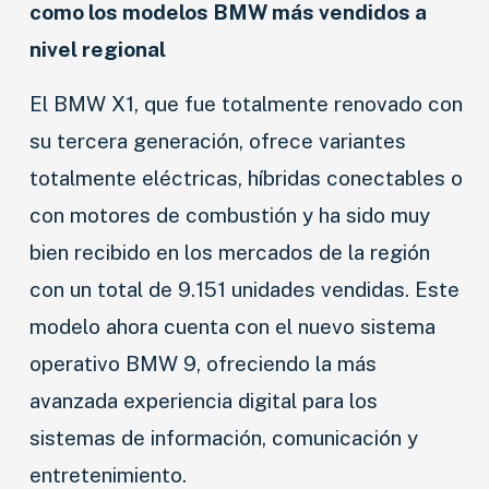
como los modelos BMW más vendidos a
MOTOS
nivel regional
CAMIONES
El BMW X1, que fue totalmente renovado con
AGRO
su tercera generación, ofrece variantes
COMPETICIÓN
totalmente eléctricas, híbridas conectables o
con motores de combustión y ha sido muy
SERVICIOS
bien recibido en los mercados de la región
SEGURIDAD VIAL
con un total de 9.151 unidades vendidas. Este
RESP. SOCIAL
modelo ahora cuenta con el nuevo sistema
operativo BMW 9, ofreciendo la más
CLASIFICADOS
avanzada experiencia digital para los
sistemas de información, comunicación y
entretenimiento.