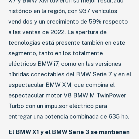
X7 y BMW XM tuvieron su mejor resultado
histórico en la región, con 937 vehículos
vendidos y un crecimiento de 59% respecto
a las ventas de 2022. La apertura de
tecnologías está presente también en este
segmento, tanto en los totalmente
eléctricos BMW i7, como en las versiones
híbridas conectables del BMW Serie 7 y en el
espectacular BMW XM, que combina el
espectacular motor V8 BMW M TwinPower
NOVEDADES
Turbo con un impulsor eléctrico para
LANZAMIENTOS
entregar una potencia combinada de 635 hp.
INDUSTRIAS
El BMW X1 y el BMW Serie 3 se mantienen