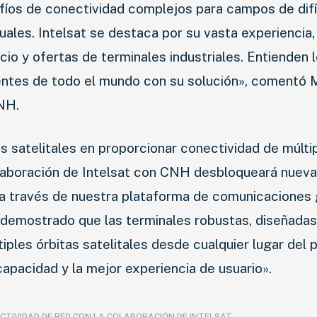
afíos de conectividad complejos para campos de difí
SERVICIOS
ales. Intelsat se destaca por su vasta experiencia, 
icio y ofertas de terminales industriales. Entienden 
SEGURIDAD VIAL
lientes de todo el mundo con su solución», comentó 
RESP. SOCIAL
CNH.
CLASIFICADOS
satelitales en proporcionar conectividad de múlti
colaboración de Intelsat con CNH desbloqueará nuev
a través de nuestra plataforma de comunicaciones 
 demostrado que las terminales robustas, diseñadas
ples órbitas satelitales desde cualquier lugar del 
capacidad y la mejor experiencia de usuario».
CTIVIDAD DE RED CON LA COLABORACIÓN DE INTELSAT