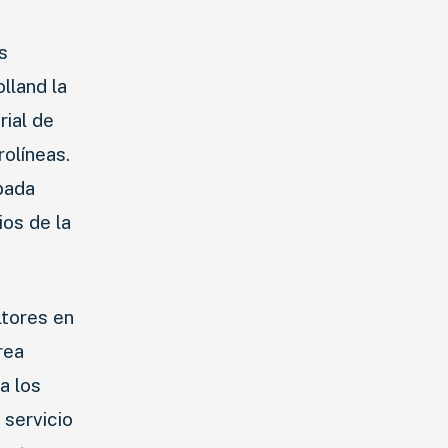
s
lland la
rial de
rolíneas.
bada
ios de la
ltores en
rea
a los
 servicio