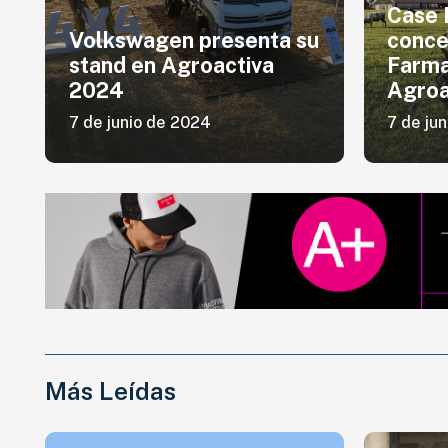
Case 
Volkswagen presenta su
conce
stand en Agroactiva
Farma
2024
Agroa
7 de junio de 2024
7 de ju
Más Leídas