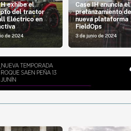
IH exhibe el
Case IH anuncia el
pto del tractor
prelanzamiento de
ll Eléctrico en
nueva plataforma
ctiva
FieldOps
nio de 2024
3 de junio de 2024