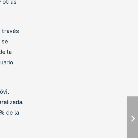
y otras
a través
 se
de la
uario
óvil
ralizada.
3% de la