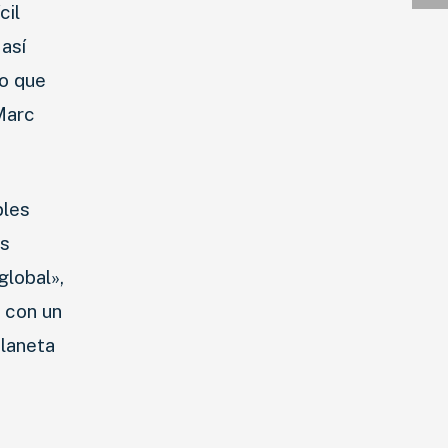
cil
así
lo que
Marc
ples
as
global»,
 con un
planeta