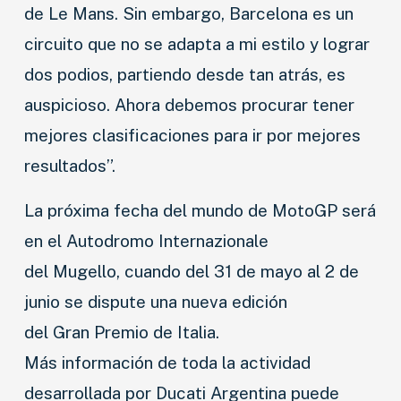
INDUSTRIAS
de Le Mans. Sin embargo, Barcelona es un
circuito que no se adapta a mi estilo y lograr
MOTOS
dos podios, partiendo desde tan atrás, es
CAMIONES
auspicioso. Ahora debemos procurar tener
AGRO
mejores clasificaciones para ir por mejores
resultados”.
COMPETICIÓN
La próxima fecha del mundo de MotoGP será
SERVICIOS
en el Autodromo Internazionale
SEGURIDAD VIAL
del Mugello, cuando del 31 de mayo al 2 de
RESP. SOCIAL
junio se dispute una nueva edición
del Gran Premio de Italia.
CLASIFICADOS
Más información de toda la actividad
desarrollada por Ducati Argentina puede