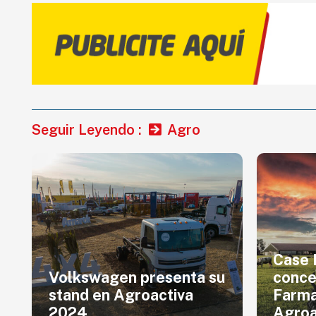
Seguir Leyendo :
Agro
Case 
Volkswagen presenta su
conce
stand en Agroactiva
Farma
2024
Agroa