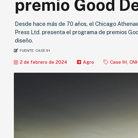
premio Good D
Desde hace más de 70 años, el Chicago Athena
Press Ltd. presenta el programa de premios Good
diseño.
FUENTE:
CASE IH
2 de febrero de 2024
Agro
Case IH
,
CN