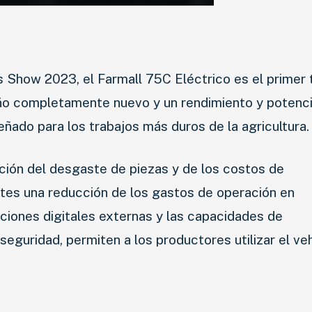
AGRO
COMPETICIÓN
SERVICIOS
Show 2023, el Farmall 75C Eléctrico es el primer 
eño completamente nuevo y un rendimiento y potenc
SEGURIDAD VIAL
señado para los trabajos más duros de la agricultura.
RESP. SOCIAL
ucción del desgaste de piezas y de los costos de
CLASIFICADOS
ntes una reducción de los gastos de operación en
ciones digitales externas y las capacidades de
eguridad, permiten a los productores utilizar el ve