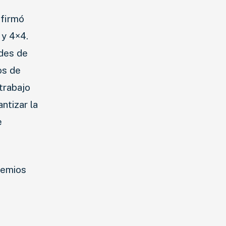
afirmó
 y 4×4.
ndes de
os de
trabajo
ntizar la
e
remios