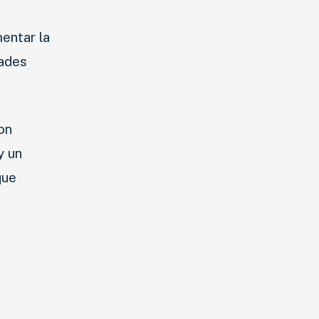
entar la
dades
on
y un
que