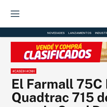
NOVEDADES
LANZAMIENTOS
INDUST
#CASEIH #CNH
El Farmall 75C E
Quadtrac 715 de