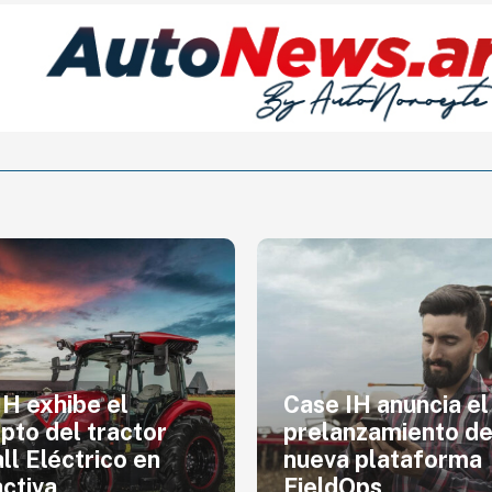
IH exhibe el
Case IH anuncia el
pto del tractor
prelanzamiento de
ll Eléctrico en
nueva plataforma
ctiva
FieldOps