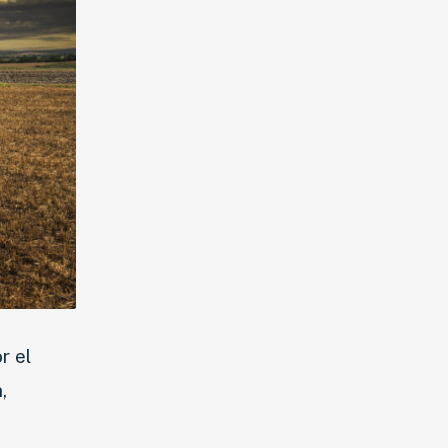
r el
,