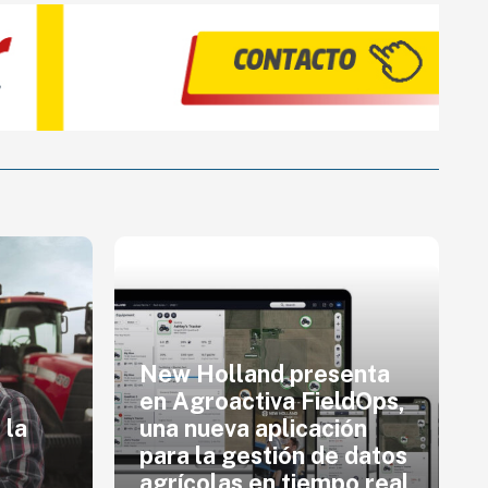
New Holland presenta
en Agroactiva FieldOps,
 la
una nueva aplicación
para la gestión de datos
agrícolas en tiempo real