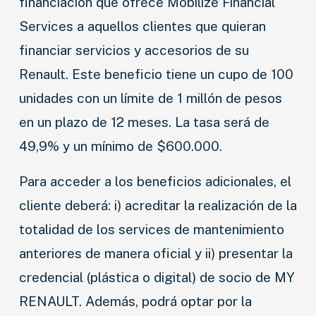
financiación que ofrece Mobilize Financial
AGRO
Services a aquellos clientes que quieran
COMPETICIÓN
financiar servicios y accesorios de su
Renault. Este beneficio tiene un cupo de 100
SERVICIOS
unidades con un límite de 1 millón de pesos
SEGURIDAD VIAL
en un plazo de 12 meses. La tasa será de
RESP. SOCIAL
49,9% y un mínimo de $600.000.
CLASIFICADOS
Para acceder a los beneficios adicionales, el
cliente deberá: i) acreditar la realización de la
totalidad de los services de mantenimiento
anteriores de manera oficial y ii) presentar la
credencial (plástica o digital) de socio de MY
RENAULT. Además, podrá optar por la