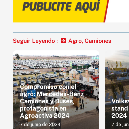
Seguir Leyendo :
Agro
,
Camiones
Compromiso con el
agro: Mercedes-Benz
Camiones y Buses,
Volks
protagonista en
stand
Agroactiva 2024
2024
7 de junio de 2024
7 de ju