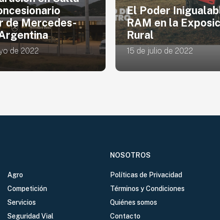
der Inigualable de
online para alquila
n la Exposición
desde un Etios has
una SW4
lio de 2022
15 de julio de 2022
NOSOTROS
Agro
Políticas de Privacidad
Competición
Términos y Condiciones
Servicios
Quiénes somos
Seguridad Vial
Contacto