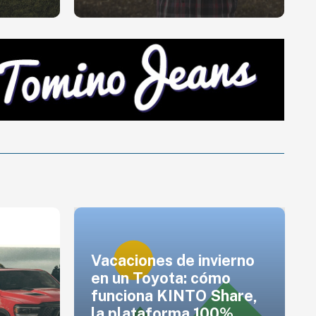
erno
o
hare,
BMW Motorrad
0%
presenta la motocicleta