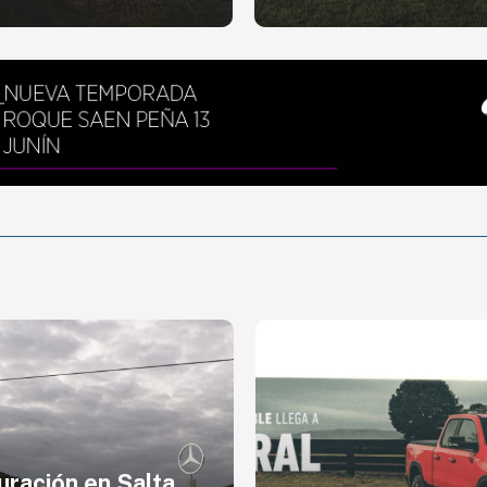
Vacaciones de invi
en un Toyota: cóm
funciona KINTO S
la plataforma 10