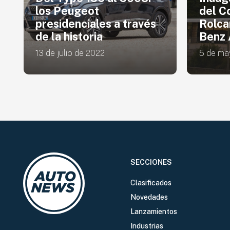
del Concesionario
El Po
Rolcar de Mercedes-
RAM e
Benz Argentina
Rural
5 de mayo de 2022
15 de ju
SECCIONES
Clasificados
Novedades
Lanzamientos
Industrias