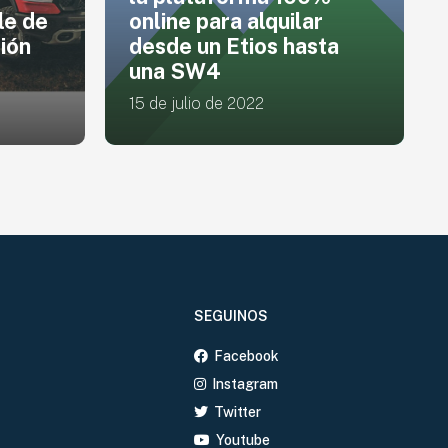
r
concepto BMW R20,
ta
una obra de arte sobre
dos ruedas.
27 de mayo de 2024
SEGUINOS
Facebook
Instagram
Twitter
Youtube