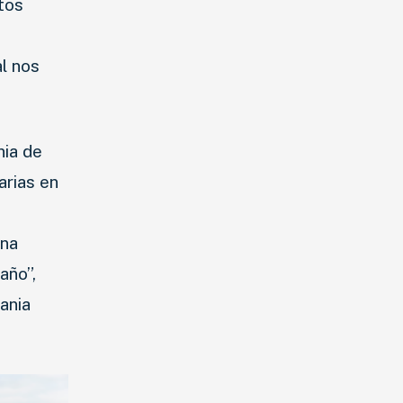
tos
l nos
nia de
arias en
una
año”,
ania