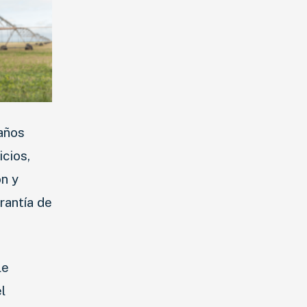
 años
icios,
ón y
rantía de
le
l