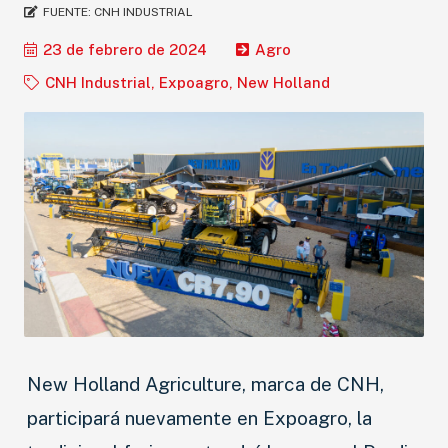
FUENTE:
CNH INDUSTRIAL
23 de febrero de 2024
Agro
CNH Industrial
,
Expoagro
,
New Holland
New Holland Agriculture, marca de CNH,
participará nuevamente en Expoagro, la