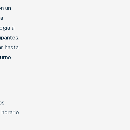
on un
 a
ogía a
upantes.
ar hasta
turno
os
 horario