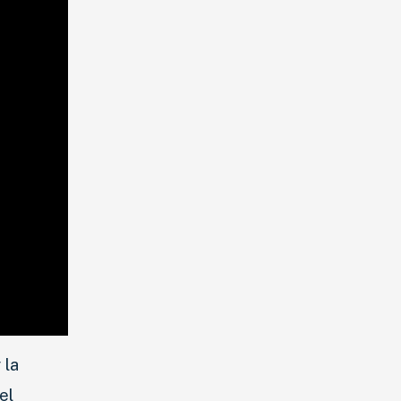
 la
el