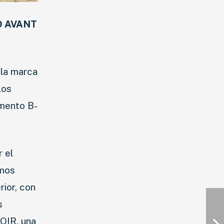
O AVANT
 la marca
los
gmento B-
 el
imos
ior, con
s
OIR, una