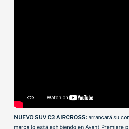
NUEVO SUV C3 AIRCROSS:
arrancará su com
marca lo está exhibiendo en Avant Premiere p