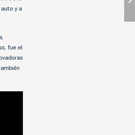
 auto y a
a,
s, fue el
ovadoras
 también