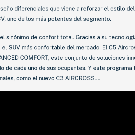
AGRO
eño diferenciales que viene a reforzar el estilo del
COMPETICIÓN
CV, uno de los más potentes del segmento.
SERVICIOS
 el sinónimo de confort total. Gracias a su tecnologí
SEGURIDAD VIAL
 el SUV más confortable del mercado. El C5 Aircros
VANCED COMFORT, este conjunto de soluciones inn
RESP. SOCIAL
ordo de cada uno de sus ocupantes. Y este programa
CLASIFICADOS
ionales, como el nuevo C3 AIRCROSS….