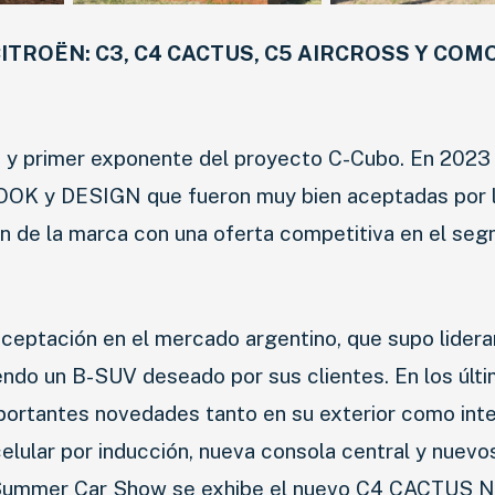
ITROËN: C3, C4 CACTUS, C5 AIRCROSS Y COM
 y primer exponente del proyecto C-Cubo. En 2023
OOK y DESIGN que fueron muy bien aceptadas por 
NOVEDADES
ón de la marca con una oferta competitiva en el se
LANZAMIENTOS
INDUSTRIAS
ceptación en el mercado argentino, que supo liderar
endo un B-SUV deseado por sus clientes. En los últ
MOTOS
portantes novedades tanto en su exterior como inter
CAMIONES
celular por inducción, nueva consola central y nuevo
l Summer Car Show se exhibe el nuevo C4 CACTUS N