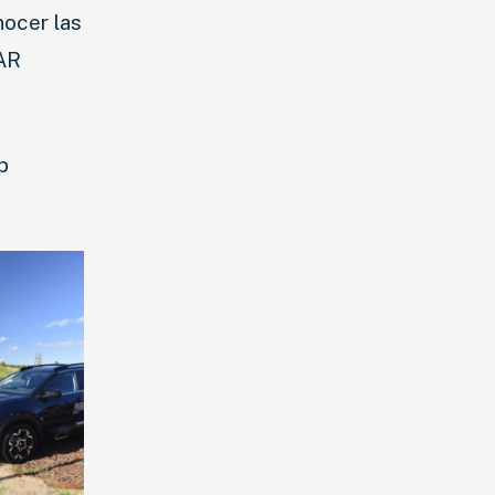
nocer las
CAR
b