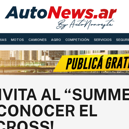
RIAS
MOTOS
CAMIONES
AGRO
COMPETICIÓN
SERVICIOS
SEGURI
INVITA AL “SUMM
 CONOCER EL
CROSS!