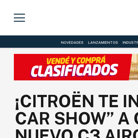
NOVEDADES
LANZAMIENTOS
INDUST
¡CITROËN TE 
CAR SHOW” A
NUEVO C3 AIR