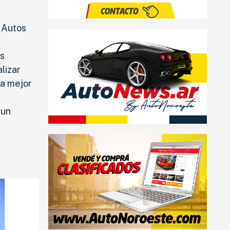
 Autos
os
lizar
la mejor
 un