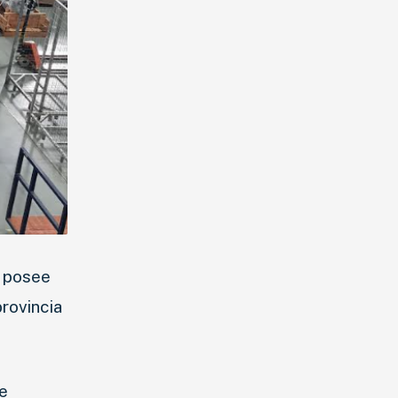
, posee
provincia
de