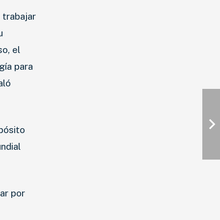
 trabajar
u
o, el
gía para
aló
pósito
ndial
ar por