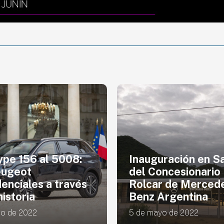
ype 156 al 5008:
Inauguración en Sa
eugeot
del Concesionario
denciales a través
Rolcar de Merced
historia
Benz Argentina
lio de 2022
5 de mayo de 2022