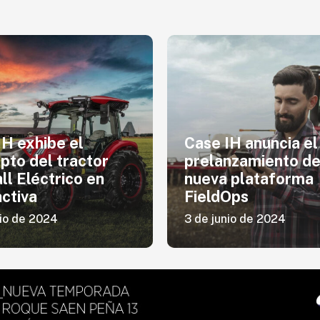
IH exhibe el
Case IH anuncia el
pto del tractor
prelanzamiento de
ll Eléctrico en
nueva plataforma
ctiva
FieldOps
nio de 2024
3 de junio de 2024