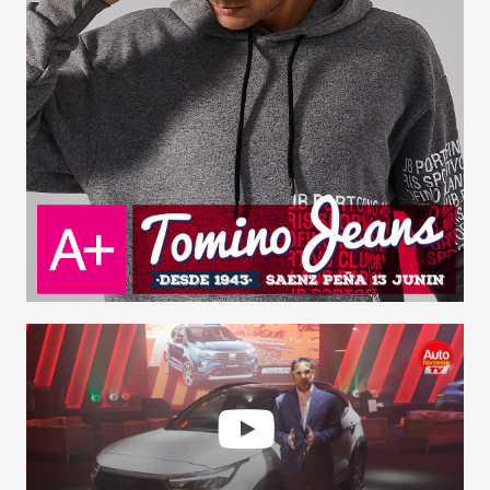
LANZAMIENTOS
INDUSTRIAS
MOTOS
CAMIONES
AGRO
COMPETICIÓN
SERVICIOS
SEGURIDAD VIAL
RESP. SOCIAL
CLASIFICADOS