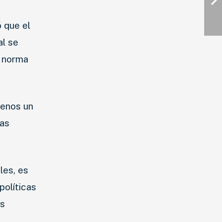
 que el
al se
a norma
menos un
las
les, es
políticas
os