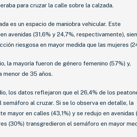
aba para cruzar la calle sobre la calzada.
zada es un espacio de maniobra vehicular. Este
en avenidas (31,6% y 24,7%, respectivamente), sien
acción riesgosa en mayor medida que las mujeres (2
NOVEDADES
io, la mayoría fueron de género femenino (57%) y,
a menor de 35 años.
LANZAMIENTOS
INDUSTRIAS
o, los datos reflejaron que el 26,4% de los peaton
 semáforo al cruzar. Si se lo observa en detalle, la
MOTOS
te mayor en calles (43,1%) y se redujo en avenidas 
CAMIONES
res (30%) transgredieron el semáforo en mayor me