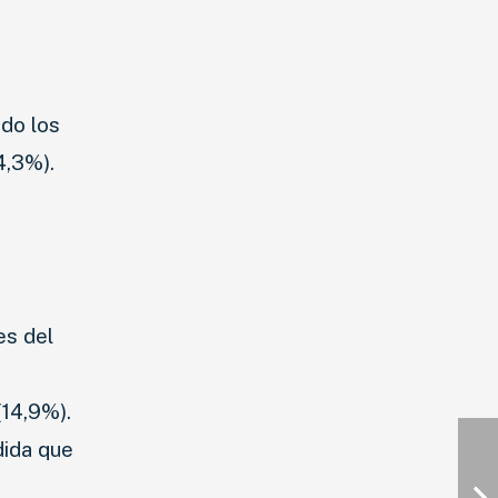
do los
4,3%).
es del
(14,9%).
dida que