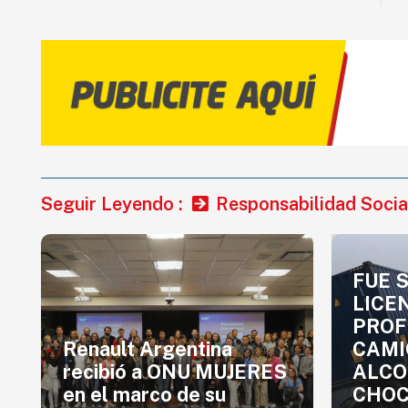
Seguir Leyendo :
Responsabilidad Socia
FUE 
LICE
PROF
Renault Argentina
CAMI
recibió a ONU MUJERES
ALCO
en el marco de su
CHOC