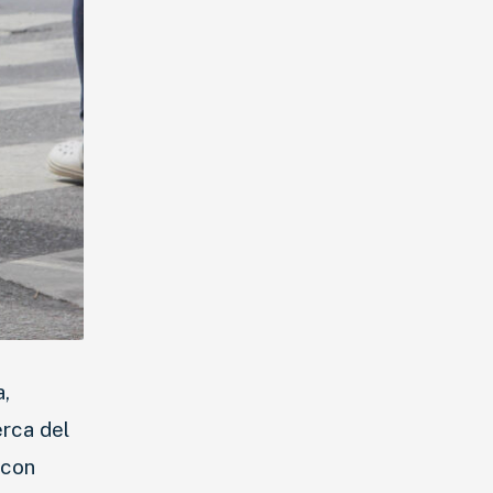
a,
erca del
 con