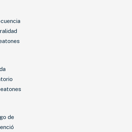
ecuencia
ralidad
peatones
nda
torio
 peatones
sgo de
denció