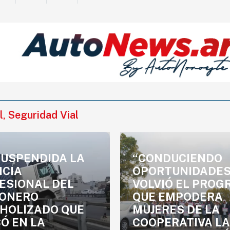
l
,
Seguridad Vial
SUSPENDIDA LA
“CONDUCIENDO
NCIA
OPORTUNIDADES
ESIONAL DEL
VOLVIÓ EL PRO
ONERO
QUE EMPODERA
HOLIZADO QUE
MUJERES DE LA
Ó EN LA
COOPERATIVA LA